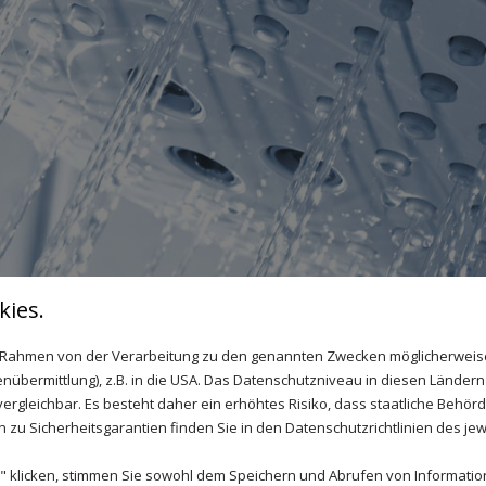
ies.
im Rahmen von der Verarbeitung zu den genannten Zwecken möglicherwei
nübermittlung), z.B. in die USA. Das Datenschutzniveau in diesen Ländern 
 BAD IN MEINERSEN
rgleichbar. Es besteht daher ein erhöhtes Risiko, dass staatliche Behör
zu Sicherheitsgarantien finden Sie in den Datenschutzrichtlinien des jew
 klicken, stimmen Sie sowohl dem Speichern und Abrufen von Information
wir unseren Kunden – egal ob privat oder gewerb