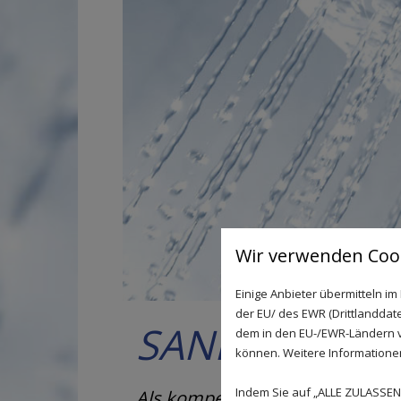
Wir verwenden Cook
Einige Anbieter übermitteln 
der EU/ des EWR (Drittlanddate
SANITÄR UND
dem in den EU-/EWR-Ländern ve
können. Weitere Informationen 
Indem Sie auf „ALLE ZULASSEN"
Als kompetenter Partner bieten 